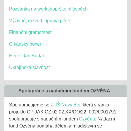
Pozvánka na workshop-školní úspěch
Výživné, rozvod, úprava péče
Finanční gramotnost
Cikánský boxer
Herec Jan Budař
Ukrajinská slavnost
Spolupráce s nadačním fondem OZVĚNA
Spolupracujeme se
ZUŠ Nový Bor
, která v rámci
projektu OP JAK CZ.02.02.XX/OO/22_002/0001791
spolupracuje s nadačním fondem
Ozvěna
. Nadační
fond Ozvěna pomáhá dětem a mladistvým se