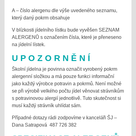
A – číslo alergenu dle výše uvedeného seznamu,
který daný pokrm obsahuje
V blízkosti jídelního lístku bude vyvěšen SEZNAM
ALERGENŮ s označením čísla, které je přeneseno
na jídelní lístek.
U P O Z O R N Ě N Í
Školní jídelna je povinna označit vyrobený pokrm
alergenní složkou a má pouze funkci informační
jako každý výrobce potravin a pokrmů. Není možné
se při výrobě velkého počtu jídel věnovat strávníkům
s potravinovou alergií jednotlivě. Tuto skutečnost si
musí každý strávník uhlídat sám.
Případné dotazy rádi zodpovíme v kanceláři ŠJ –
Dana Satrapová 487 726 382