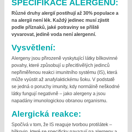
SPECIFIKACE ALERGENŮ:
Různé druhy alergií postihují až 30% populace a
na alergii není lék. Každý jedinec musí zjistit
podle příznaků, jaké potraviny se příště
vyvarovat, jedině voda není alergenní.
Vysvětlení:
Alergeny jsou přirozeně vyskytující látky bílkovinné
povahy, které způsobují u přecitlivělých jedinců
nepřiměřenou reakci imunitního systému (IS), která
může vyústit až anafylaktickému šoku. V podstatě
se jedná o poruchy imunity, kdy normálně neškodné
látky fungují negativně – jako alergeny a jsou
napadány imunologickou obranou organismu.
Alergická reakce:
Spočívá v tom, že IS reaguje tvorbou protilátek –
bílkovin, které se specificky navazují na alergeny a