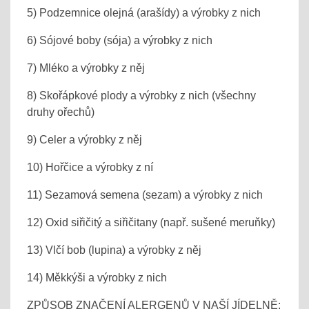
5) Podzemnice olejná (arašídy) a výrobky z nich
6) Sójové boby (sója) a výrobky z nich
7) Mléko a výrobky z něj
8) Skořápkové plody a výrobky z nich (všechny
druhy ořechů)
9) Celer a výrobky z něj
10) Hořčice a výrobky z ní
11) Sezamová semena (sezam) a výrobky z nich
12) Oxid siřičitý a siřičitany (např. sušené meruňky)
13) Vlčí bob (lupina) a výrobky z něj
14) Měkkýši a výrobky z nich
ZPŮSOB ZNAČENÍ ALERGENŮ V NAŠÍ JÍDELNĚ: