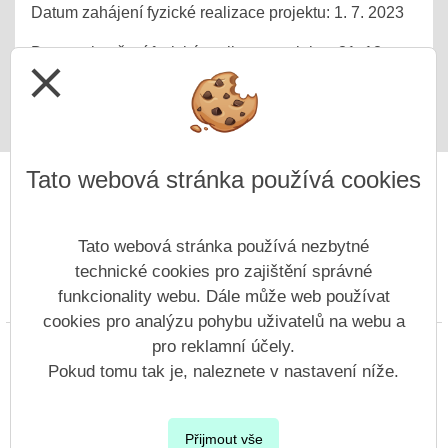
Datum zahájení fyzické realizace projektu: 1. 7. 2023
Datum ukončení fyzické realizace projektu: 31. 12.
close
2025
Tato webová stránka používá cookies
Tato webová stránka používá nezbytné
technické cookies pro zajištění správné
funkcionality webu. Dále může web používat
Prohlášení o přístupnosti
Mapa webu
Cookies
cookies pro analýzu pohybu uživatelů na webu a
pro reklamní účely.
Copyright © 2022 - 2023 ZŠ Nový Bor, Generála Svobody &
Vitalex Group
- Tvorba školních webů
Pokud tomu tak je, naleznete v nastavení níže.
Postaveno ve službě
VlastníŠkolníWeb.cz
| Na redakčním systému
Přijmout vše