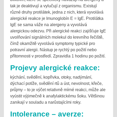
tak je deaktivují a vylučují z organismu. Existují
různé druhy protilátek, jedna z nich, která vyvolává
alergické reakce je Imunoglobín E = IgE. Protilátka
IgE se sama váže na alergeny a vyvolává
alergickou odezvu. Při alergické reakci zajišťuje IgE
uvolňování signálních molekul do krevního řečiště,
čímž okamžitě vyvolává symptomy typické pro
potravní alergii. Nástup je rychlý po požití nebo
přítomnosti v prostředí. Zpravidla 1 hodinu po požití.
Projevy alergické reakce:
kýchání, svědění, kopřivka, otoky, nadýmání,
dýchací potíže, svědění rtů a úst, nevolnost, křeče,
průjmy – to je výčet relativně mírné reakci, může ale
vyústit výjimečně k anafylaktickému šoku. Většinou
zanikají v souladu a narůstajícími roky.
Intolerance – averze: