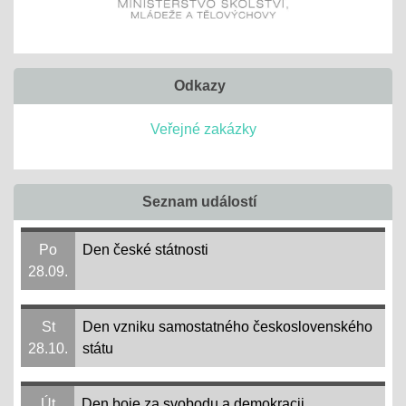
Odkazy
Veřejné zakázky
Seznam událostí
Po
Den české státnosti
28.09.
St
Den vzniku samostatného československého
28.10.
státu
Út
Den boje za svobodu a demokracii