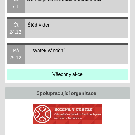
17.11.
Čt
Štědrý den
24.12.
Pá
1. svátek vánoční
25.12.
Všechny akce
Spolupracující organizace