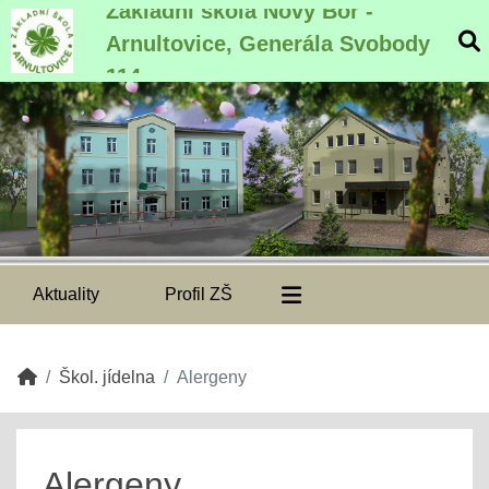
Základní škola Nový Bor -
Arnultovice, Generála Svobody
114
Aktuality
Profil ZŠ
Škol. jídelna
Alergeny
Alergeny