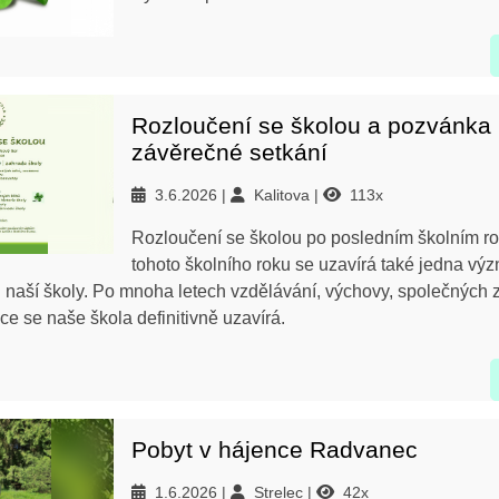
Rozloučení se školou a pozvánka
závěrečné setkání
3.6.2026
Kalitova
113x
Rozloučení se školou po posledním školním r
tohoto školního roku se uzavírá také jedna v
ii naší školy. Po mnoha letech vzdělávání, výchovy, společných z
ce se naše škola definitivně uzavírá.
Pobyt v hájence Radvanec
1.6.2026
Strelec
42x