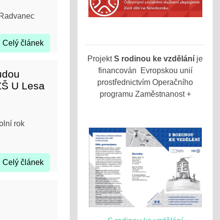
e Radvanec
Celý článek
Projekt
S rodinou ke vzdělání
je
financován Evropskou unií
budou
prostřednictvím Operačního
ZŠ U Lesa
programu Zaměstnanost +
olní rok
Celý článek