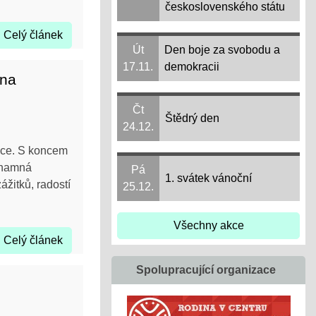
československého státu
Celý článek
Út
Den boje za svobodu a
17.11.
demokracii
 na
Čt
Štědrý den
24.12.
oce. S koncem
ýznamná
Pá
1. svátek vánoční
ážitků, radostí
25.12.
Všechny akce
Celý článek
Spolupracující organizace