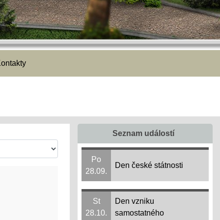
ontakty
Seznam událostí
Po
Den české státnosti
28.09.
St
Den vzniku
28.10.
samostatného