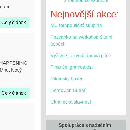
S rodinou ke vzdělání
uzeum
Nejnovější akce:
Celý článek
MC-terapeutická skupina
Pozvánka na workshop-školní
úspěch
Výživné, rozvod, úprava péče
ND HAPPENING
Finanční gramotnost
 Míru, Nový
Cikánský boxer
Herec Jan Budař
Celý článek
Ukrajinská slavnost
Spolupráce s nadačním