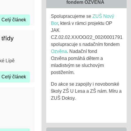
fondem OZVĚNA
Spolupracujeme se
ZUŠ Nový
Celý článek
Bor
, která v rámci projektu OP
JAK
třídy
CZ.02.02.XX/OO/22_002/0001791
spolupracuje s nadačním fondem
Ozvěna
. Nadační fond
Ozvěna pomáhá dětem a
ské Lípě
mladistvým se sluchovým
postižením.
Celý článek
Do akce se zapojily i novoborské
školy ZŠ U Lesa a ZŠ nám. Míru a
ZUŠ Doksy.