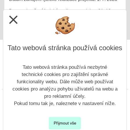
Datum ukončení fyzické realizace projektu: 31. 12.
close
2025
Tato webová stránka používá cookies
Tato webová stránka používá nezbytné
technické cookies pro zajištění správné
funkcionality webu. Dále může web používat
Prohlášení o přístupnosti
Mapa webu
Cookies
cookies pro analýzu pohybu uživatelů na webu a
pro reklamní účely.
Copyright © 2022 - 2023 ZŠ Nový Bor, Generála Svobody &
Vitalex Group
- Tvorba školních webů
Pokud tomu tak je, naleznete v nastavení níže.
Postaveno ve službě
VlastníŠkolníWeb.cz
| Na redakčním systému
Přijmout vše