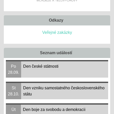
Odkazy
Veřejné zakázky
Seznam událostí
Po
Den české státnosti
28.09.
St
Den vzniku samostatného československého
28.10.
státu
Út
Den boje za svobodu a demokracii