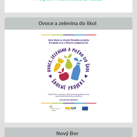
Ovoce a zelenina do škol
Nový Bor