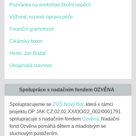
Pozvánka na workshop-školní úspěch
Výživné, rozvod, úprava péče
Finanční gramotnost
Cikánský boxer
Herec Jan Budař
Ukrajinská slavnost
Spolupráce s nadačním fondem OZVĚNA
Spolupracujeme se
ZUŠ Nový Bor
, která v rámci
projektu OP JAK CZ.02.02.XX/OO/22_002/0001791
spolupracuje s nadačním fondem
Ozvěna
. Nadační
fond Ozvěna pomáhá dětem a mladistvým se
sluchovým postižením.