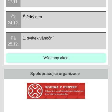
17.11.
Čt
Štědrý den
24.12.
Pá
1. svátek vánoční
25.12.
Všechny akce
Spolupracující organizace