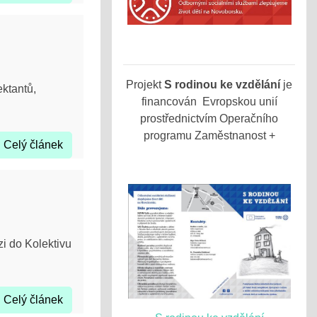
Projekt
S rodinou ke vzdělání
je
ektantů,
financován Evropskou unií
prostřednictvím Operačního
programu Zaměstnanost +
Celý článek
i do Kolektivu
Celý článek