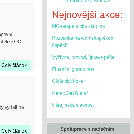
S rodinou ke vzdělání
Nejnovější akce:
MC-terapeutická skupina
optivní
Pozvánka na workshop-školní
yvatele ZOO
úspěch
Výživné, rozvod, úprava péče
Celý článek
Finanční gramotnost
Cikánský boxer
Herec Jan Budař
Ukrajinská slavnost
ky vydali na
Spolupráce s nadačním
Celý článek