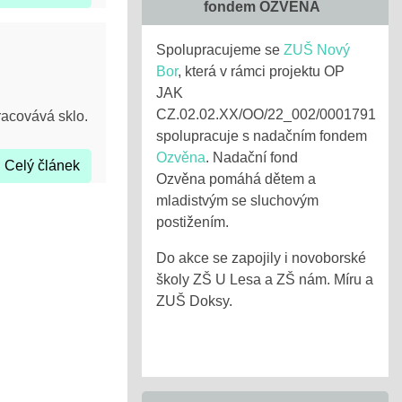
fondem OZVĚNA
Spolupracujeme se
ZUŠ Nový
Bor
, která v rámci projektu OP
JAK
CZ.02.02.XX/OO/22_002/0001791
pracovává sklo.
spolupracuje s nadačním fondem
Ozvěna
. Nadační fond
Celý článek
Ozvěna pomáhá dětem a
mladistvým se sluchovým
postižením.
Do akce se zapojily i novoborské
školy ZŠ U Lesa a ZŠ nám. Míru a
ZUŠ Doksy.