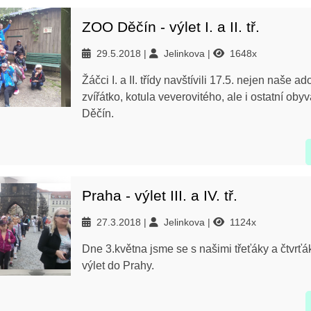
ZOO Děčín - výlet I. a II. tř.
29.5.2018
Jelinkova
1648x
Žáčci I. a II. třídy navštívili 17.5. nejen naše ad
zvířátko, kotula veverovitého, ale i ostatní ob
Děčín.
Praha - výlet III. a IV. tř.
27.3.2018
Jelinkova
1124x
Dne 3.května jsme se s našimi třeťáky a čtvrťá
výlet do Prahy.