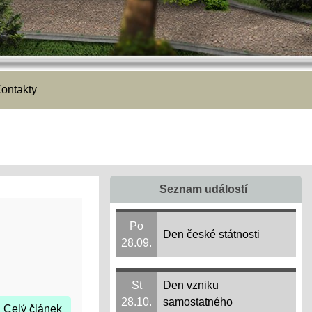
ontakty
Seznam událostí
Po
Den české státnosti
28.09.
St
Den vzniku
28.10.
samostatného
Celý článek