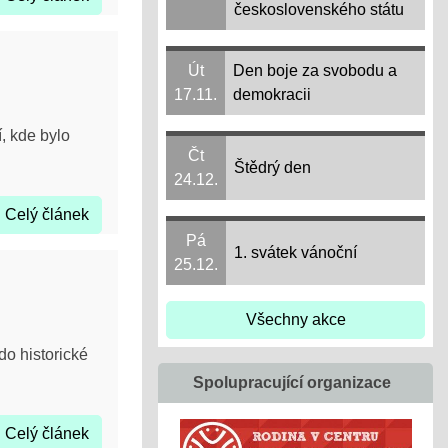
československého státu
Út
Den boje za svobodu a
17.11.
demokracii
í, kde bylo
Čt
Štědrý den
24.12.
Celý článek
Pá
1. svátek vánoční
25.12.
Všechny akce
do historické
Spolupracující organizace
Celý článek