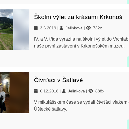
Školní výlet za krásami Krkonoš
3.6.2019
Jelinkova
732x
IV. a V. třída vyrazila na školní výlet do Vrchlab
naše první zastavení v Krkonošském muzeu.
Čtvrťáci v Šatlavě
6.12.2018
Jelinkova
888x
V mikulášském čase se vydali čtvrťáci vlakem 
Úštecké šatlavy.