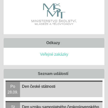
Odkazy
Veřejné zakázky
Seznam událostí
Po
Den české státnosti
28.09.
St
Den vzniku samostatného československého