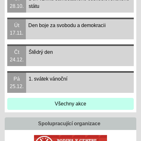
28.10.
státu
Út
Den boje za svobodu a demokracii
17.11.
Čt
Štědrý den
24.12.
Pá
1. svátek vánoční
25.12.
Všechny akce
Spolupracující organizace