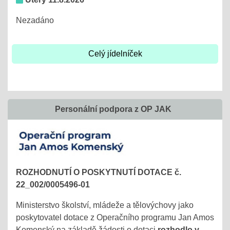
Nezadáno
Celý jídelníček
Personální podpora z OP JAK
ROZHODNUTÍ O POSKYTNUTÍ DOTACE č.
22_002/0005496-01
Ministerstvo školství, mládeže a tělovýchovy jako
poskytovatel dotace z Operačního programu Jan Amos
Komenský na základě žádosti o dotaci
rozhodlo v