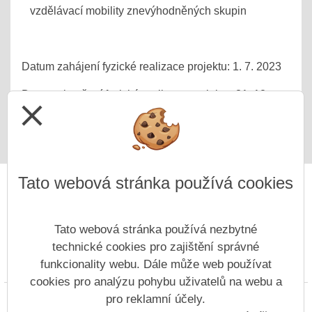
vzdělávací mobility znevýhodněných skupin
Datum zahájení fyzické realizace projektu: 1. 7. 2023
Datum ukončení fyzické realizace projektu: 31. 12.
close
2025
Tato webová stránka používá cookies
Tato webová stránka používá nezbytné
technické cookies pro zajištění správné
funkcionality webu. Dále může web používat
Prohlášení o přístupnosti
Mapa webu
Cookies
cookies pro analýzu pohybu uživatelů na webu a
Copyright © 2022 - 2023 ZŠ Nový Bor, Generála Svobody &
pro reklamní účely.