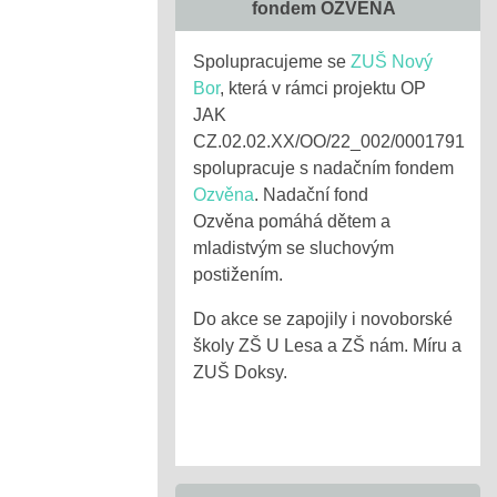
fondem OZVĚNA
Spolupracujeme se
ZUŠ Nový
Bor
, která v rámci projektu OP
JAK
CZ.02.02.XX/OO/22_002/0001791
spolupracuje s nadačním fondem
Ozvěna
. Nadační fond
Ozvěna pomáhá dětem a
mladistvým se sluchovým
postižením.
Do akce se zapojily i novoborské
školy ZŠ U Lesa a ZŠ nám. Míru a
ZUŠ Doksy.