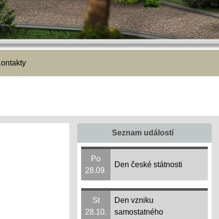
ontakty
Seznam událostí
Po
Den české státnosti
28.09.
St
Den vzniku
28.10.
samostatného