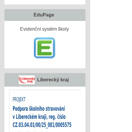
EduPage
Evidenční systém školy
Liberecký kraj