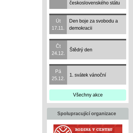
československého státu
Út
Den boje za svobodu a
17.11.
demokracii
Čt
Štědrý den
24.12.
Pá
1. svátek vánoční
25.12.
Všechny akce
Spolupracující organizace