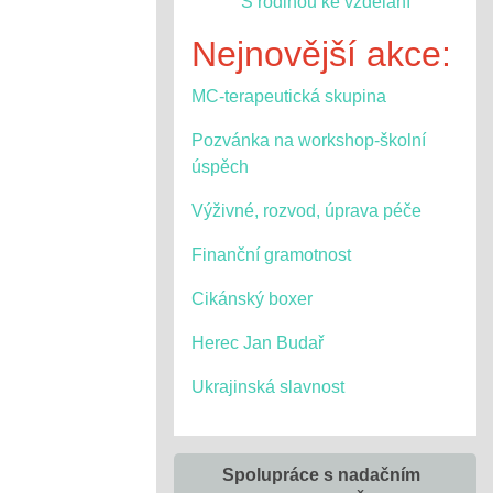
S rodinou ke vzdělání
Nejnovější akce:
MC-terapeutická skupina
Pozvánka na workshop-školní
úspěch
Výživné, rozvod, úprava péče
Finanční gramotnost
Cikánský boxer
Herec Jan Budař
Ukrajinská slavnost
Spolupráce s nadačním